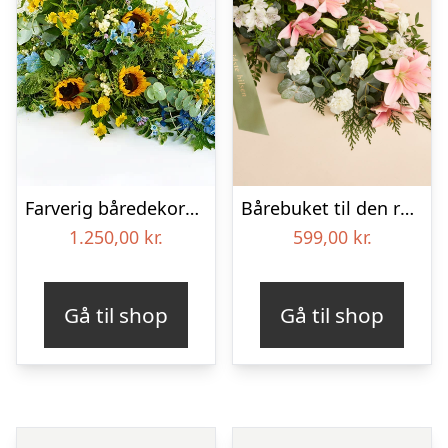
Farverig båredekoration i gul og blå – Blomster til begravelse
Bårebuket til den rolige afsked med bånd
1.250,00
kr.
599,00
kr.
Gå til shop
Gå til shop