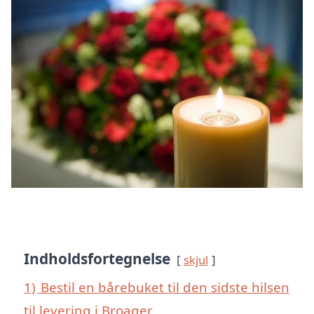
Indholdsfortegnelse
skjul
1)
Bestil en bårebuket til den sidste hilsen
til levering i Broager