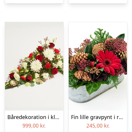
Båredekoration i klassisk stil – rød og hvid
Fin lille gravpynt i rød, floristens valg – Blomster til begravelse
999,00
kr.
245,00
kr.