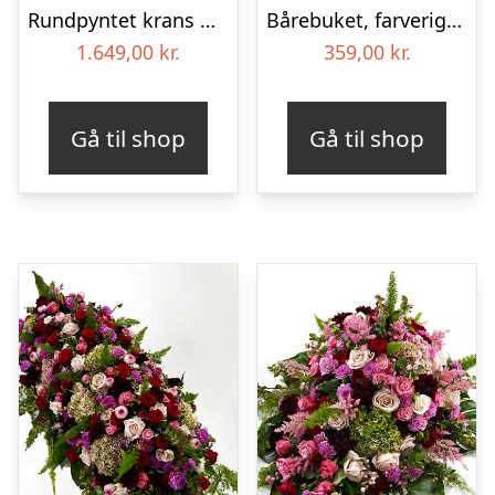
Rundpyntet krans med bånd – Et farverigt farvel
Bårebuket, farverig (Floristens kreative valg)
1.649,00
kr.
359,00
kr.
Gå til shop
Gå til shop