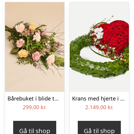
Bårebuket i blide toner
Krans med hjerte i klassisk stil – rød og hvid
299,00
kr.
2.149,00
kr.
Gå til shop
Gå til shop