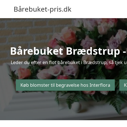
Bårebuket-pris.dk
Bårebuket Brædstrup - K
Leder du efter en flot bårebuket i Brædstrup, så tjek 
Køb blomster til begravelse hos Interflora
K