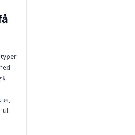
få
 typer
 med
sk
ter,
til