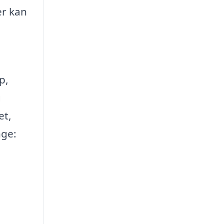
er kan
p,
g
et,
nge: