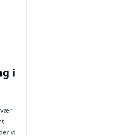
ng i
svær
at
der vi