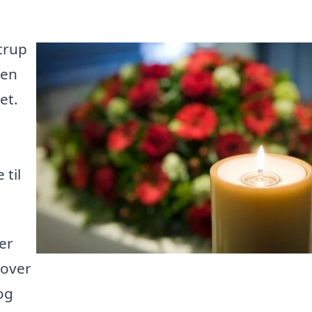
trup
 en
et.
 til
er
 over
og