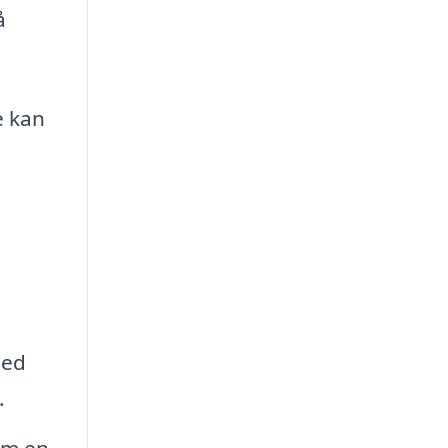
å
e kan
hed
.
om en