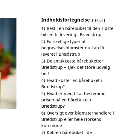
Indholdsfortegnelse
skjul
1)
Bestil en bårebuket til den sidste
hilsen til levering i Brædstrup
2)
Forskellige typer af
begravelsesblomster du kan få
leveret i Brædstrup
3)
De smukkeste bårebuketter i
Brædstrup – Tjek det store udvalg
her!
4)
Hvad koster en bårebuket i
Brædstrup?
5)
Hvad er med til at bestemme
prisen på en bårebuket i
Brædstrup?
6)
Oversigt over blomsterhandlere i
Brædstrup eller hele Horsens
kommune
7)
Køb en bårebuket i de