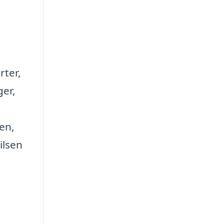
rter,
ger,
en,
ilsen