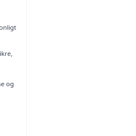
onligt
ikre,
ne og