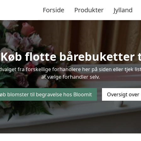
Forside
Produkter
Jylland
Køb flotte bårebuketter ti
udvalget fra forskellige forhandlere her på siden eller tjek 
at vælge forhandler selv.
øb blomster til begravelse hos Bloomit
Oversigt over