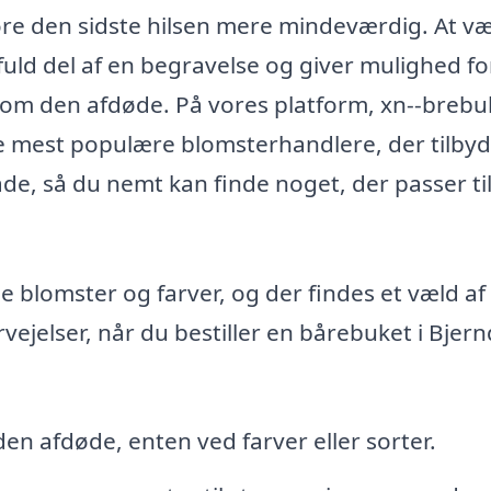
øre den sidste hilsen mere mindeværdig. At v
ld del af en begravelse og giver mulighed fo
 om den afdøde. På vores platform, xn--brebu
de mest populære blomsterhandlere, der tilby
åde, så du nemt kan finde noget, der passer ti
e blomster og farver, og der findes et væld af
ejelser, når du bestiller en bårebuket i Bjer
en afdøde, enten ved farver eller sorter.