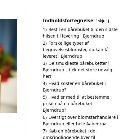
Indholdsfortegnelse
skjul
1)
Bestil en bårebuket til den sidste
hilsen til levering i Bjerndrup
2)
Forskellige typer af
begravelsesblomster, du kan få
leveret i Bjerndrup
3)
De smukkeste bårebuketter i
Bjerndrup – tjek det store udvalg
her!
4)
Hvad koster en bårebuket i
Bjerndrup?
5)
Hvad er med til at bestemme
prisen på en bårebuket i
Bjerndrup?
6)
Oversigt over blomsterhandlere i
Bjerndrup eller hele Aabenraa
7)
Køb en bårebuket i de
omkringliggende byer til