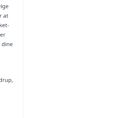
ælge
r at
ket-
der
l dine
ndrup,