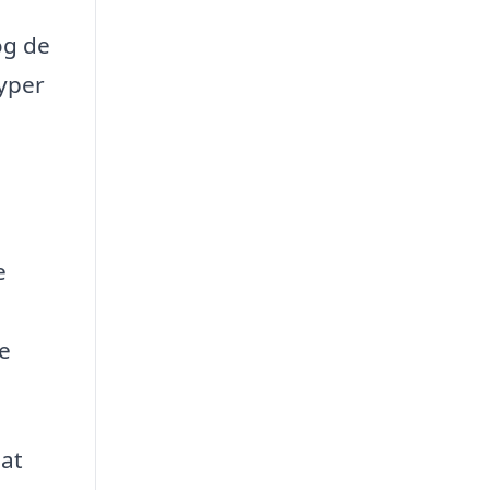
og de
typer
e
e
sat