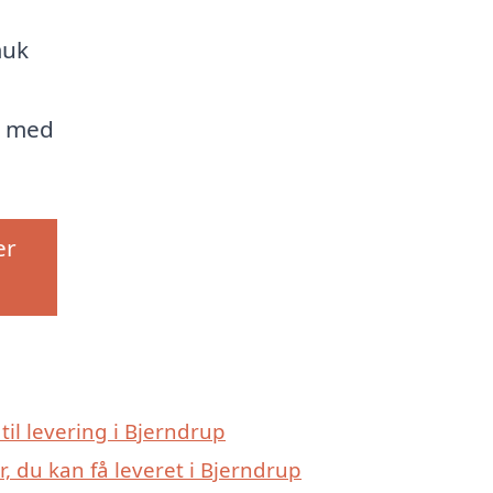
muk
e med
er
 til levering i Bjerndrup
, du kan få leveret i Bjerndrup