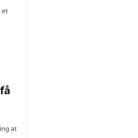
 et
få
ing at