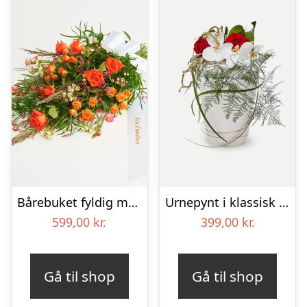
Bårebuket fyldig med bånd
Urnepynt i klassisk stil – rød og hvid
599,00
kr.
399,00
kr.
Gå til shop
Gå til shop