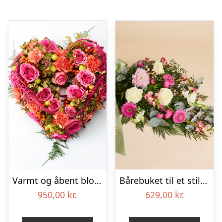
Varmt og åbent blomsterhjerte – Blomster til begravelse
Bårebuket til et stille farvel med bånd
950,00
kr.
629,00
kr.