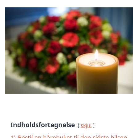
Indholdsfortegnelse
skjul
1)
Bestil en bårebuket til den sidste hilsen