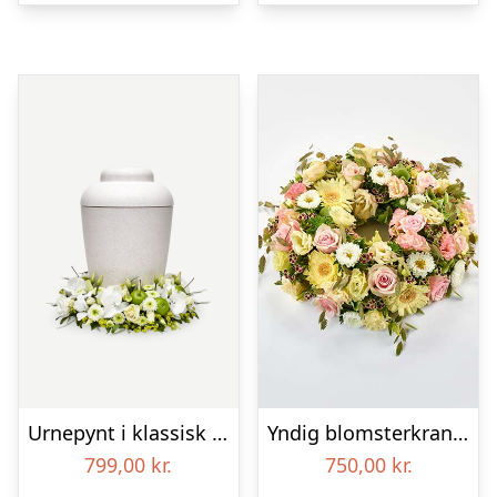
Urnepynt i klassisk stil – creme
Yndig blomsterkrans i pastelfarver, floristens valg – Blomster til begravelse
799,00
kr.
750,00
kr.