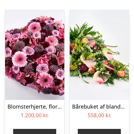
Blomsterhjerte, floristens valg – Blomster til begravelse
Bårebuket af blandede blomster – Blomster til begravelse
1.200,00
kr.
558,00
kr.