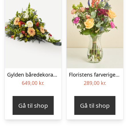
Gylden båredekoration
Floristens farverige kondolencebuket
649,00
kr.
289,00
kr.
Gå til shop
Gå til shop