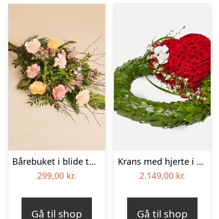
Bårebuket i blide toner
Krans med hjerte i klassisk stil – rød og hvid
299,00
kr.
2.149,00
kr.
Gå til shop
Gå til shop