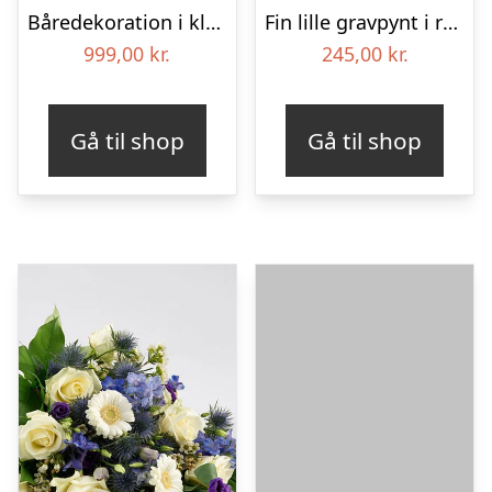
Båredekoration i klassisk stil – rød og hvid
Fin lille gravpynt i rød, floristens valg – Blomster til begravelse
999,00
kr.
245,00
kr.
Gå til shop
Gå til shop