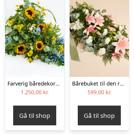
Farverig båredekoration i gul og blå – Blomster til begravelse
Bårebuket til den rolige afsked med bånd
1.250,00
kr.
599,00
kr.
Gå til shop
Gå til shop