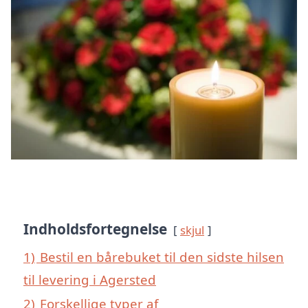
Indholdsfortegnelse
skjul
1)
Bestil en bårebuket til den sidste hilsen
til levering i Agersted
2)
Forskellige typer af