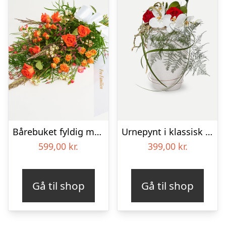
Bårebuket fyldig med bånd
Urnepynt i klassisk stil – rød og hvid
599,00
kr.
399,00
kr.
Gå til shop
Gå til shop