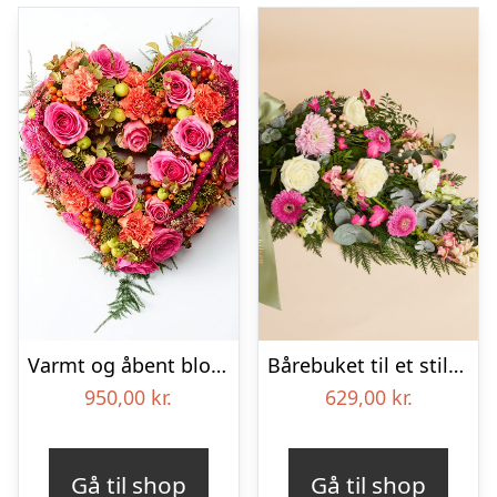
Varmt og åbent blomsterhjerte – Blomster til begravelse
Bårebuket til et stille farvel med bånd
950,00
kr.
629,00
kr.
Gå til shop
Gå til shop