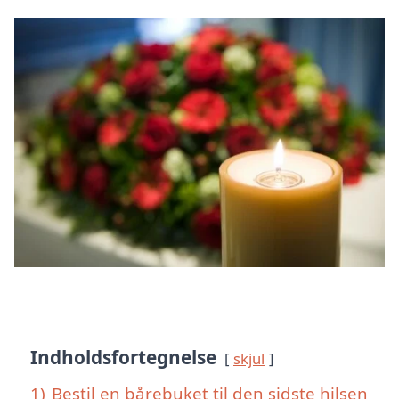
Indholdsfortegnelse
skjul
1)
Bestil en bårebuket til den sidste hilsen