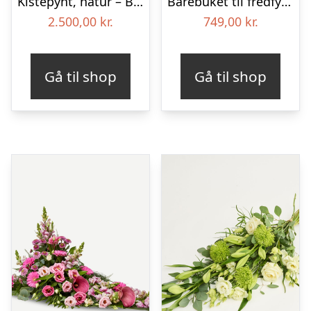
Kistepynt, natur – Blomster til begravelse
Bårebuket til fredfyldt kærlighed med bånd
2.500,00
kr.
749,00
kr.
Gå til shop
Gå til shop