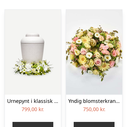
Urnepynt i klassisk stil – creme
Yndig blomsterkrans i pastelfarver, floristens valg – Blomster til begravelse
799,00
kr.
750,00
kr.