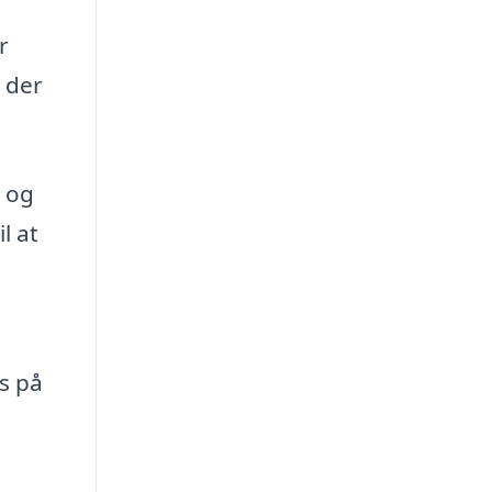
r
 der
r og
l at
s på