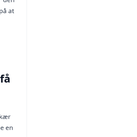
 på at
få
 kær
je en