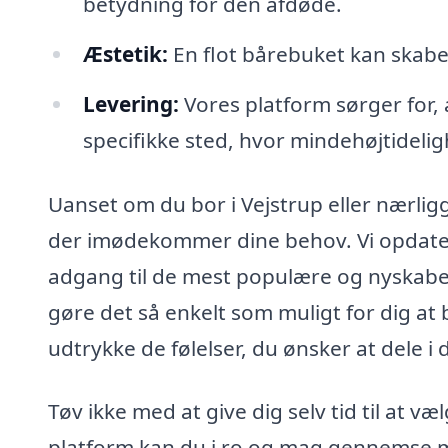
betydning for den afdøde.
Æstetik:
En flot bårebuket kan skab
Levering:
Vores platform sørger for, a
specifikke sted, hvor mindehøjtidelig
Uanset om du bor i Vejstrup eller nærli
der imødekommer dine behov. Vi opdatere
adgang til de mest populære og nyskabe
gøre det så enkelt som muligt for dig at
udtrykke de følelser, du ønsker at dele i
Tøv ikke med at give dig selv tid til at 
platform kan du i ro og mag gennemse 