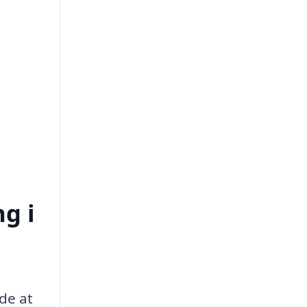
ng i
åde at