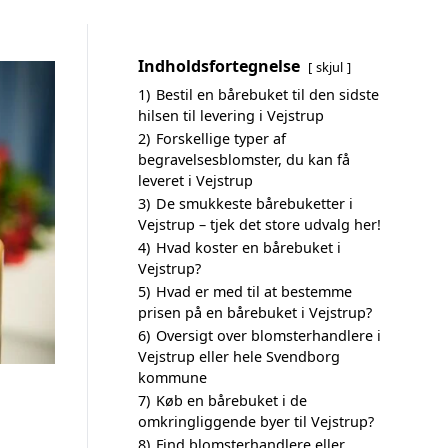
Indholdsfortegnelse
skjul
1)
Bestil en bårebuket til den sidste
hilsen til levering i Vejstrup
2)
Forskellige typer af
begravelsesblomster, du kan få
leveret i Vejstrup
3)
De smukkeste bårebuketter i
Vejstrup – tjek det store udvalg her!
4)
Hvad koster en bårebuket i
Vejstrup?
5)
Hvad er med til at bestemme
prisen på en bårebuket i Vejstrup?
6)
Oversigt over blomsterhandlere i
Vejstrup eller hele Svendborg
kommune
7)
Køb en bårebuket i de
omkringliggende byer til Vejstrup?
8)
Find blomsterhandlere eller