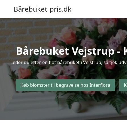
Bårebuket-pris.dk
Bårebuket Vejstrup - K
Leder du efter en flot bårebuket i Vejstrup, så tjek ud
Køb blomster til begravelse hos Interflora
K