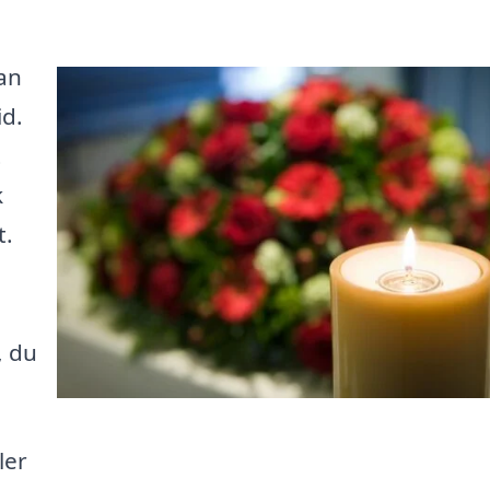
kan
id.
t
k
t.
, du
ler