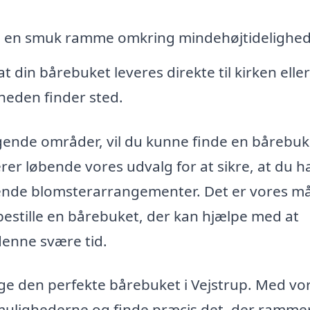
e en smuk ramme omkring mindehøjtidelighe
t din bårebuket leveres direkte til kirken eller
heden finder sted.
ggende områder, vil du kunne finde en bårebuk
r løbende vores udvalg for at sikre, at du h
nde blomsterarrangementer. Det er vores må
 bestille en bårebuket, der kan hjælpe med at
 denne svære tid.
vælge den perfekte bårebuket i Vejstrup. Med vo
mulighederne og finde præcis det, der ramme