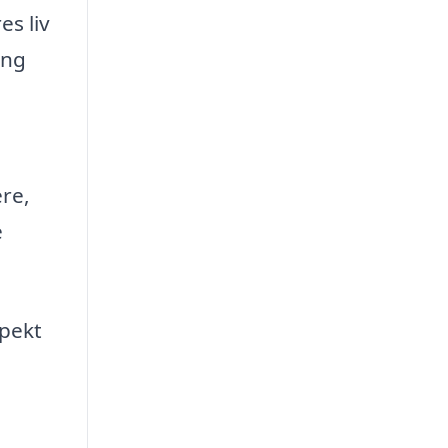
s liv
ing
re,
e
spekt