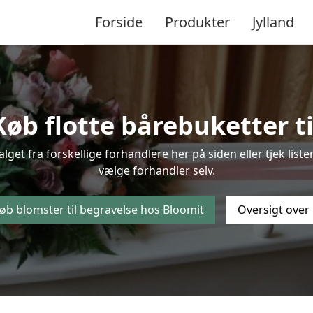
Forside
Produkter
Jylland
øb flotte bårebuketter ti
valget fra forskellige forhandlere her på siden eller tjek li
vælge forhandler selv.
øb blomster til begravelse hos Bloomit
Oversigt over