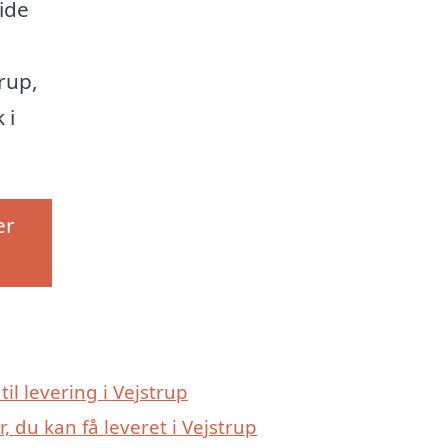
uide
rup,
 i
er
til levering i Vejstrup
, du kan få leveret i Vejstrup