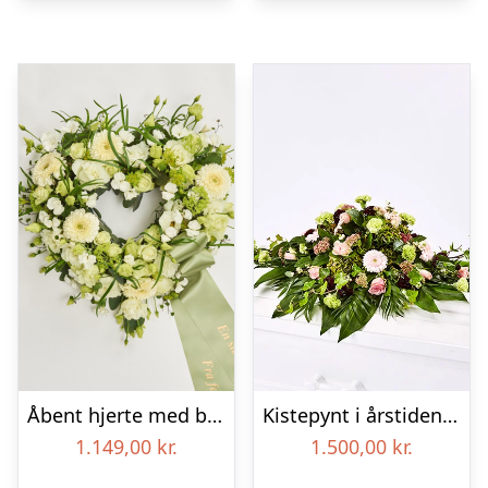
Åbent hjerte med bånd – Floristens kreative valg
Kistepynt i årstidens blomster – Blomster til begravelse
1.149,00
kr.
1.500,00
kr.