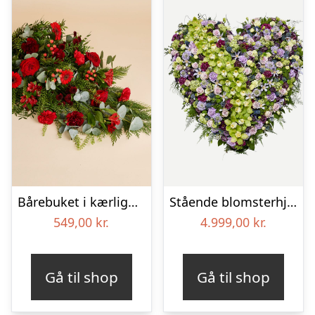
Bårebuket i kærlighedens farver
Stående blomsterhjerte – Et eksklusivt farvel
549,00
kr.
4.999,00
kr.
Gå til shop
Gå til shop