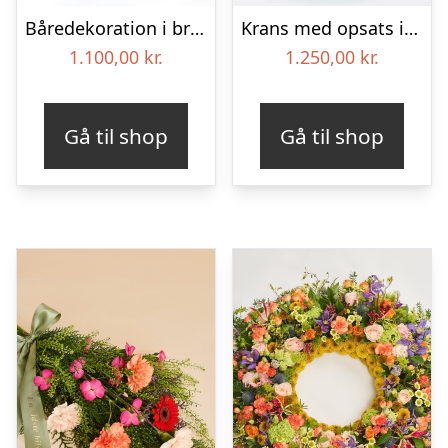
Båredekoration i brændte farver – Blomster til begravelse
Krans med opsats i gule farver – Blomster til begravelse
1.100,00
kr.
1.250,00
kr.
Gå til shop
Gå til shop