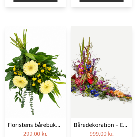
Floristens bårebuket – Smukt minde
Båredekoration – Et farverigt farvel
299,00
kr.
999,00
kr.