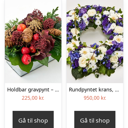
Holdbar gravpynt – Blomster til begravelse
Rundpyntet krans, blå og hvid – Blomster til begravelse
225,00
kr.
950,00
kr.
Gå til shop
Gå til shop