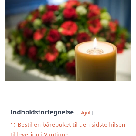
Indholdsfortegnelse
skjul
1)
Bestil en bårebuket til den sidste hilsen
til levering i Vantinge