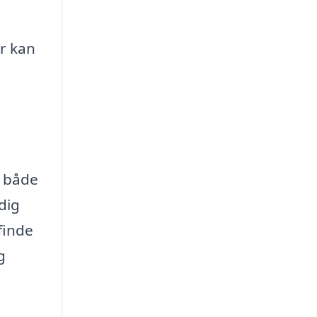
er kan
r både
dig
finde
g