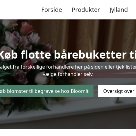
Forside
Produkter
Jylland
øb flotte bårebuketter ti
valget fra forskellige forhandlere her på siden eller tjek li
vælge forhandler selv.
øb blomster til begravelse hos Bloomit
Oversigt over