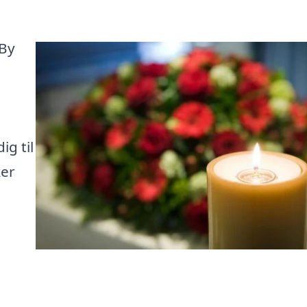
 By
g til
ker