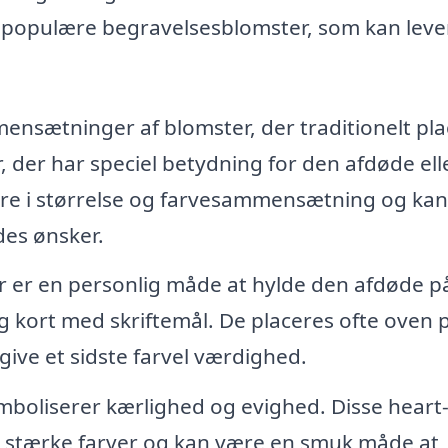
 populære begravelsesblomster, som kan lever
nsætninger af blomster, der traditionelt pla
r, der har speciel betydning for den afdøde ell
iere i størrelse og farvesammensætning og kan
des ønsker.
 er en personlig måde at hylde den afdøde p
 kort med skriftemål. De placeres ofte oven 
 give et sidste farvel værdighed.
boliserer kærlighed og evighed. Disse heart
i stærke farver og kan være en smuk måde at