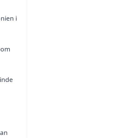
nien i
 som
minde
kan