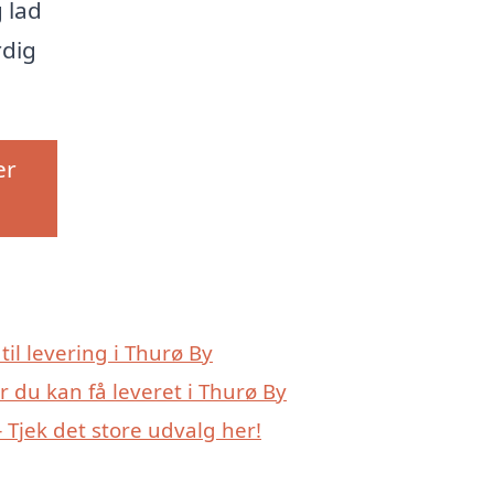
 lad
rdig
er
til levering i Thurø By
r du kan få leveret i Thurø By
Tjek det store udvalg her!