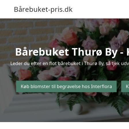
Bårebuket-pris.dk
Bårebuket Thurø By - K
Leder du efter en flot bårebuket i Thurø By, så tjek ud
Køb blomster til begravelse hos Interflora
K