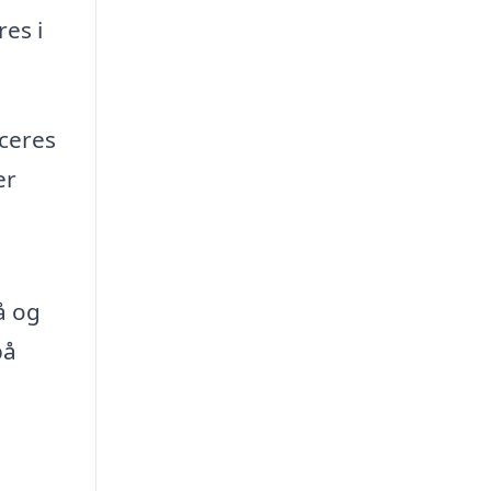
es i
ceres
er
å og
på
-