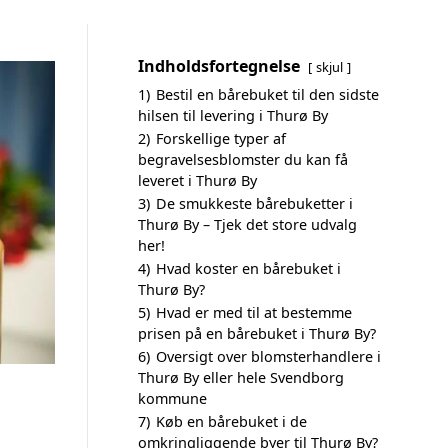
Indholdsfortegnelse
skjul
1)
Bestil en bårebuket til den sidste
hilsen til levering i Thurø By
2)
Forskellige typer af
begravelsesblomster du kan få
leveret i Thurø By
3)
De smukkeste bårebuketter i
Thurø By – Tjek det store udvalg
her!
4)
Hvad koster en bårebuket i
Thurø By?
5)
Hvad er med til at bestemme
prisen på en bårebuket i Thurø By?
6)
Oversigt over blomsterhandlere i
Thurø By eller hele Svendborg
kommune
7)
Køb en bårebuket i de
omkringliggende byer til Thurø By?