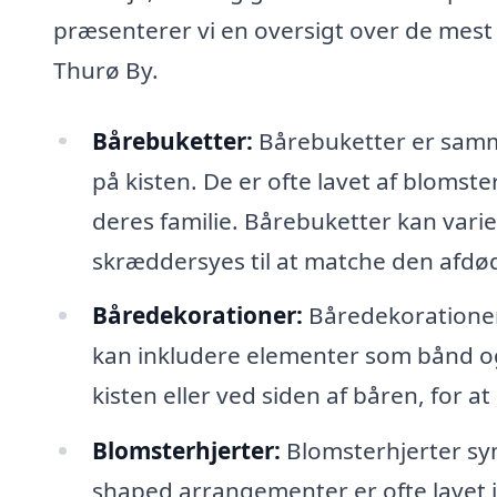
præsenterer vi en oversigt over de mest
Thurø By.
Bårebuketter:
Bårebuketter er samme
på kisten. De er ofte lavet af blomste
deres familie. Bårebuketter kan var
skræddersyes til at matche den afdø
Båredekorationer:
Båredekorationer
kan inkludere elementer som bånd og
kisten eller ved siden af båren, for at
Blomsterhjerter:
Blomsterhjerter sym
shaped arrangementer er ofte lavet 