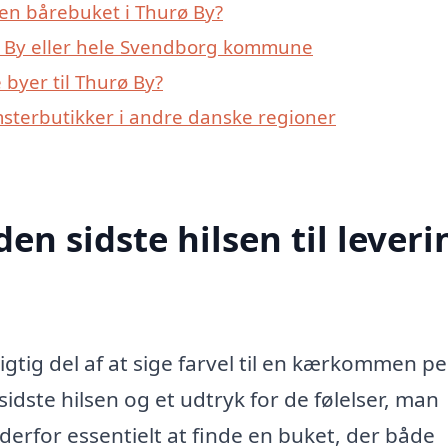
en bårebuket i Thurø By?
ø By eller hele Svendborg kommune
byer til Thurø By?
msterbutikker i andre danske regioner
den sidste hilsen til leveri
igtig del af at sige farvel til en kærkommen p
ste hilsen og et udtryk for de følelser, man
derfor essentielt at finde en buket, der både