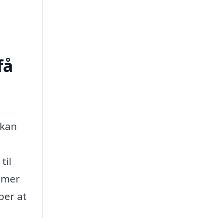
få
 kan
til
mmer
per at