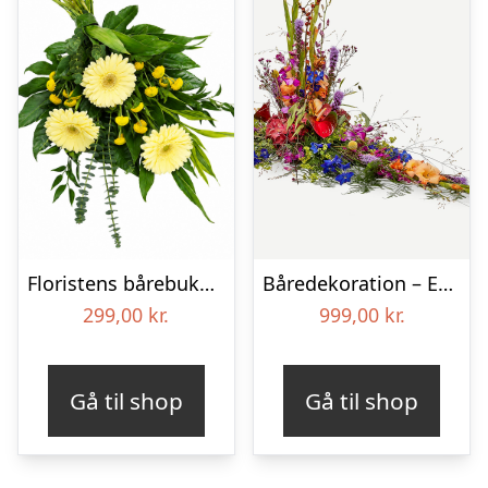
Floristens bårebuket – Smukt minde
Båredekoration – Et farverigt farvel
299,00
kr.
999,00
kr.
Gå til shop
Gå til shop