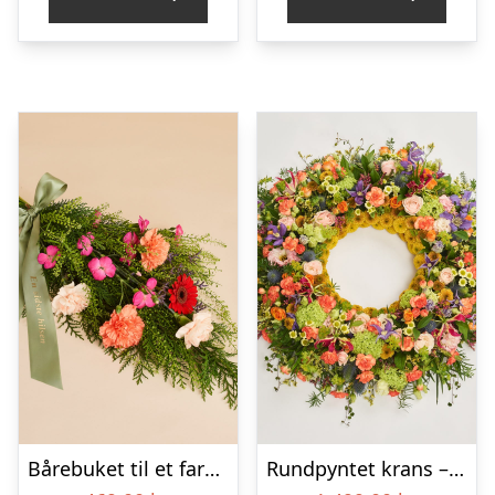
Bårebuket til et farverigt minde med bånd
Rundpyntet krans – Et farverigt farvel