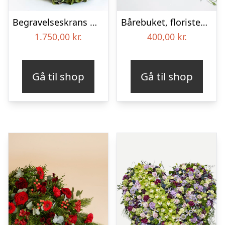
Begravelseskrans med hortensia og farverige detaljer – Blomster til begravelse
Bårebuket, floristens valg – Blomster til begravelse
1.750,00
kr.
400,00
kr.
Gå til shop
Gå til shop