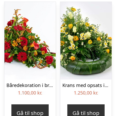
Båredekoration i brændte farver – Blomster til begravelse
Krans med opsats i gule farver – Blomster til begravelse
1.100,00
kr.
1.250,00
kr.
Gå til shop
Gå til shop