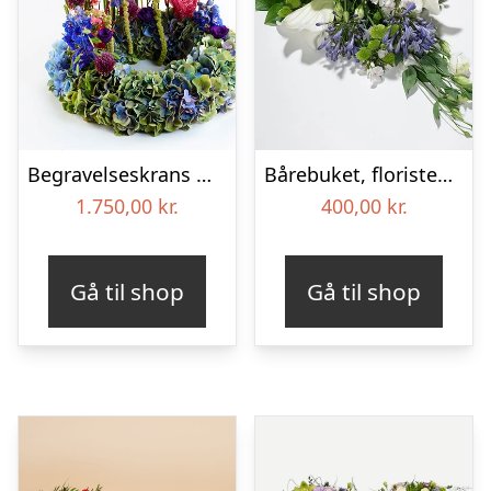
Begravelseskrans med hortensia og farverige detaljer – Blomster til begravelse
Bårebuket, floristens valg – Blomster til begravelse
1.750,00
kr.
400,00
kr.
Gå til shop
Gå til shop