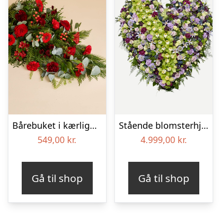
Bårebuket i kærlighedens farver
Stående blomsterhjerte – Et eksklusivt farvel
549,00
kr.
4.999,00
kr.
Gå til shop
Gå til shop