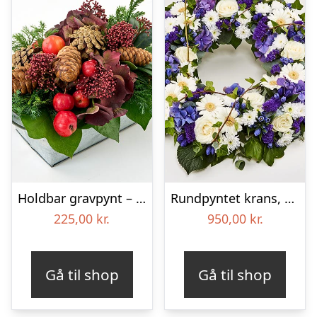
Holdbar gravpynt – Blomster til begravelse
Rundpyntet krans, blå og hvid – Blomster til begravelse
225,00
kr.
950,00
kr.
Gå til shop
Gå til shop