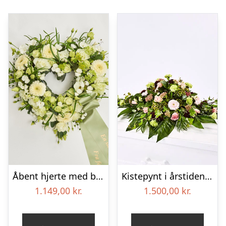
Åbent hjerte med bånd – Floristens kreative valg
Kistepynt i årstidens blomster – Blomster til begravelse
1.149,00
kr.
1.500,00
kr.