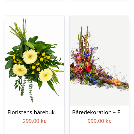
Floristens bårebuket – Smukt minde
Båredekoration – Et farverigt farvel
299,00
kr.
999,00
kr.