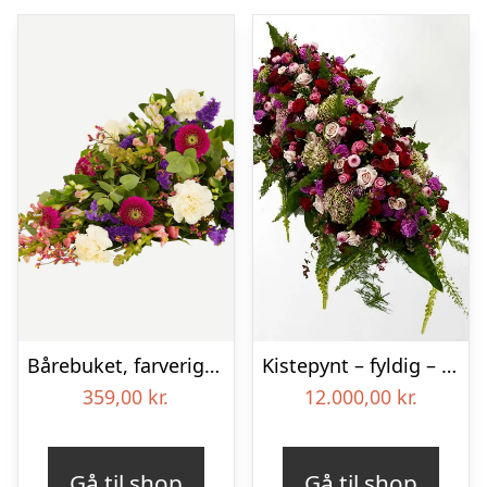
Bårebuket, farverig (Floristens kreative valg)
Kistepynt – fyldig – Blomster til begravelse
359,00
kr.
12.000,00
kr.
Gå til shop
Gå til shop