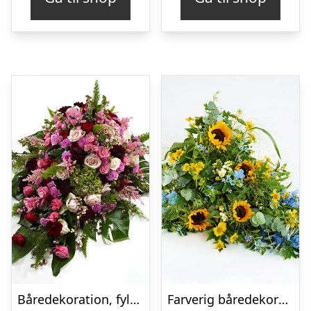
Båredekoration, fyldig – Blomster til begravelse
Farverig båredekoration i gul og blå – Blomster til begravelse