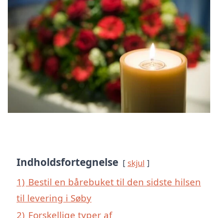
Indholdsfortegnelse
skjul
1)
Bestil en bårebuket til den sidste hilsen
til levering i Søby
2)
Forskellige typer af