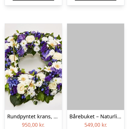
Rundpyntet krans, blå og hvid – Blomster til begravelse
Bårebuket – Naturlig hvid
950,00
kr.
549,00
kr.