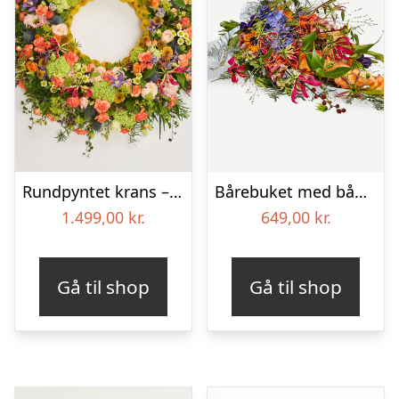
Rundpyntet krans – Et farverigt farvel
Bårebuket med bånd – Et farverigt farvel
1.499,00
kr.
649,00
kr.
Gå til shop
Gå til shop