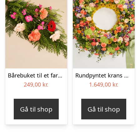
Bårebuket til et farverigt minde
Rundpyntet krans med bånd – Et farverigt farvel
249,00
kr.
1.649,00
kr.
Gå til shop
Gå til shop