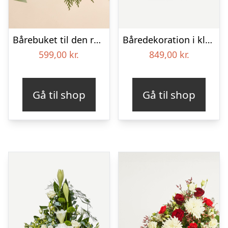
Bårebuket til den rolige afsked med bånd
Båredekoration i klassisk stil – creme
599,00
kr.
849,00
kr.
Gå til shop
Gå til shop