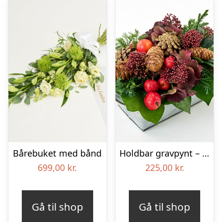
Bårebuket med bånd
Holdbar gravpynt – Blomster til begravelse
699,00
kr.
225,00
kr.
Gå til shop
Gå til shop