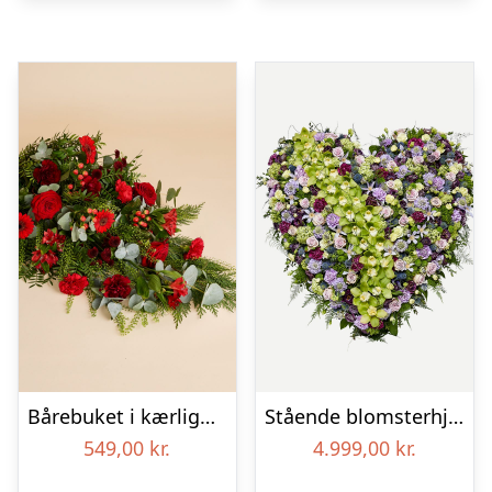
Bårebuket i kærlighedens farver
Stående blomsterhjerte – Et eksklusivt farvel
549,00
kr.
4.999,00
kr.