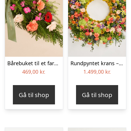
Bårebuket til et farverigt minde med bånd
Rundpyntet krans – Et farverigt farvel
469,00
kr.
1.499,00
kr.
Gå til shop
Gå til shop