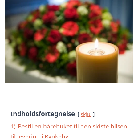
Indholdsfortegnelse
skjul
1)
Bestil en bårebuket til den sidste hilsen
til levering i Rynkeby