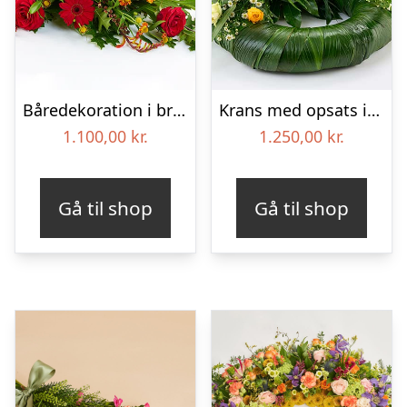
Båredekoration i brændte farver – Blomster til begravelse
Krans med opsats i gule farver – Blomster til begravelse
1.100,00
kr.
1.250,00
kr.
Gå til shop
Gå til shop