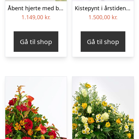
Åbent hjerte med bånd – Floristens kreative valg
Kistepynt i årstidens blomster – Blomster til begravelse
1.149,00
kr.
1.500,00
kr.
Gå til shop
Gå til shop