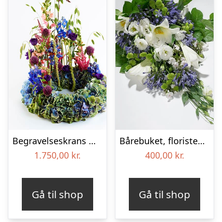
Begravelseskrans med hortensia og farverige detaljer – Blomster til begravelse
Bårebuket, floristens valg – Blomster til begravelse
1.750,00
kr.
400,00
kr.
Gå til shop
Gå til shop