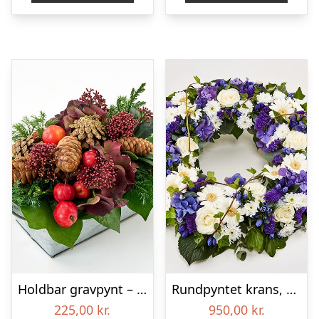
Holdbar gravpynt – Blomster til begravelse
Rundpyntet krans, blå og hvid – Blomster til begravelse
225,00
kr.
950,00
kr.