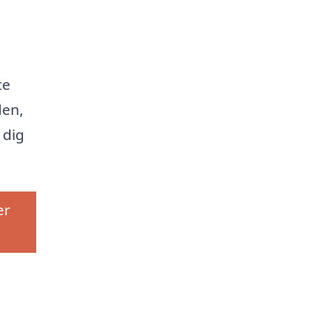
te
den,
 dig
er