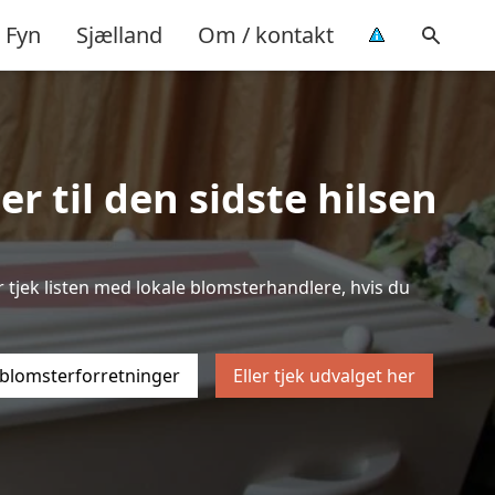
Fyn
Sjælland
Om / kontakt
 til den sidste hilsen
r tjek listen med lokale blomsterhandlere, hvis du
 blomsterforretninger
Eller tjek udvalget her