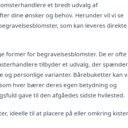
blomsterhandlere et bredt udvalg af
fter dine ønsker og behov. Herunder vil vi se
gravelsesblomster, som kan leveres direkte t
ge former for begravelsesblomster. De er ofte
sterhandlere tilbyder et udvalg, der spænder
ige og personlige varianter. Bårebuketter kan 
, som hver bærer deres egen betydning og
gsfuld gave til den afgåedes sidste hvilested.
 ideelle til at placere på eller omkring kiste