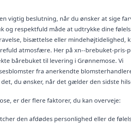
vigtig beslutning, når du ønsker at sige farve
k og respektfuld måde at udtrykke dine følel
gravelse, bisættelse eller mindehøjtidelighed, 
refuld atmosfære. Her på xn--brebuket-pris-p
ekte bårebuket til levering i Grønnemose. Vi
lsesblomster fra anerkendte blomsterhandler
 det, du ønsker, når det gælder den sidste hil
se, er der flere faktorer, du kan overveje:
cher den afdødes personlighed eller de følels