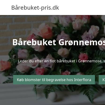
Bårebuket-pris.dk
Bårebuket Grønnemose 
Leder du efter en flot bårebuket i Grønnemose, så
Køb blomster til begravelse hos Interflora
K