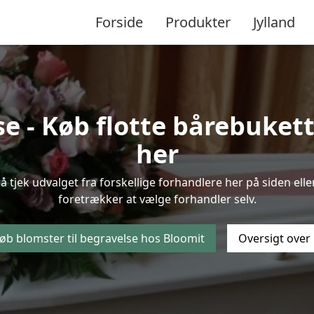
Forside
Produkter
Jylland
- Køb flotte bårebuketter
her
 tjek udvalget fra forskellige forhandlere her på siden elle
foretrækker at vælge forhandler selv.
øb blomster til begravelse hos Bloomit
Oversigt over