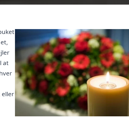
buket
et,
jler
l at
nhver
eller