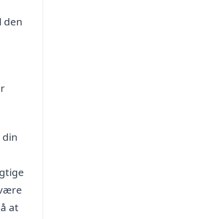
l den
r
 din
gtige
 være
å at