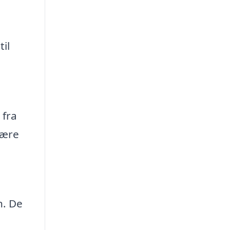
il
 fra
være
n. De