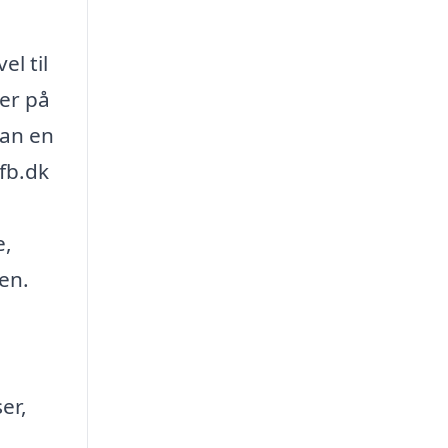
l til
ser på
kan en
fb.dk
e,
sen.
er,