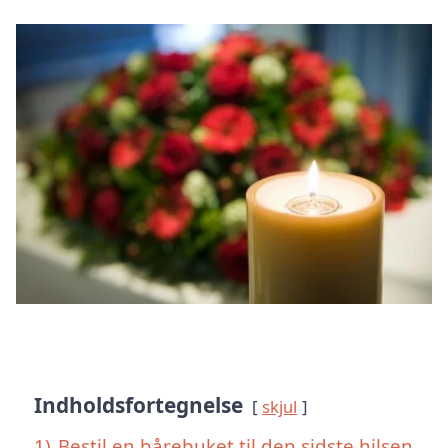
Indholdsfortegnelse
skjul
1)
Bestil en bårebuket til den sidste hilsen