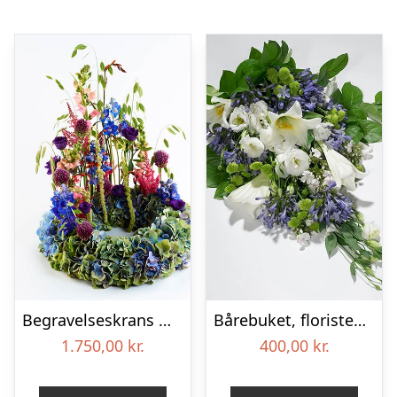
Begravelseskrans med hortensia og farverige detaljer – Blomster til begravelse
Bårebuket, floristens valg – Blomster til begravelse
1.750,00
kr.
400,00
kr.