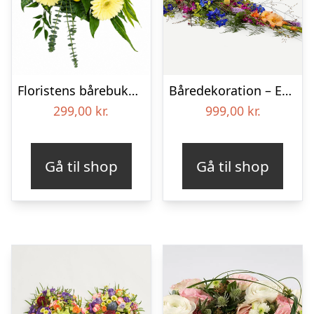
Floristens bårebuket – Smukt minde
Båredekoration – Et farverigt farvel
299,00
kr.
999,00
kr.
Gå til shop
Gå til shop