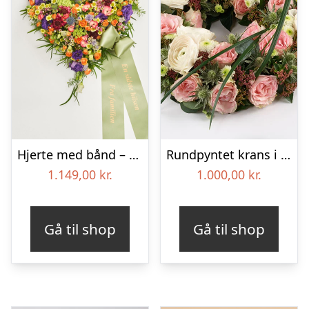
Hjerte med bånd – Floristens kreative valg
Rundpyntet krans i lyse farver – Blomster til begravelse
1.149,00
kr.
1.000,00
kr.
Gå til shop
Gå til shop