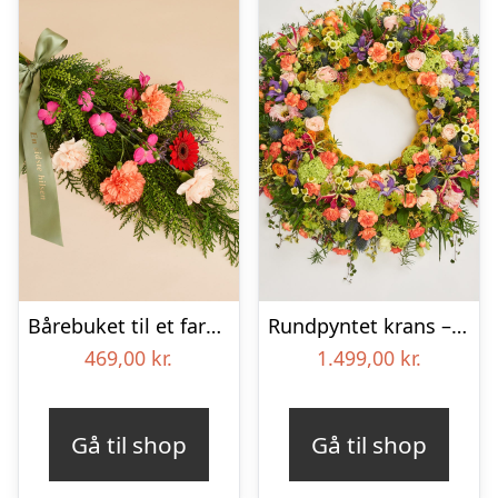
Bårebuket til et farverigt minde med bånd
Rundpyntet krans – Et farverigt farvel
469,00
kr.
1.499,00
kr.
Gå til shop
Gå til shop