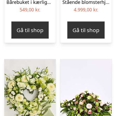
Bårebuket i kærlighedens farver
Stående blomsterhjerte – Et eksklusivt farvel
549,00
kr.
4.999,00
kr.
Gå til shop
Gå til shop