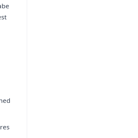
kabe
est
ghed
eres