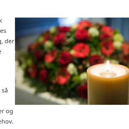
k
res
g, der
e
 så
er og
ehov.