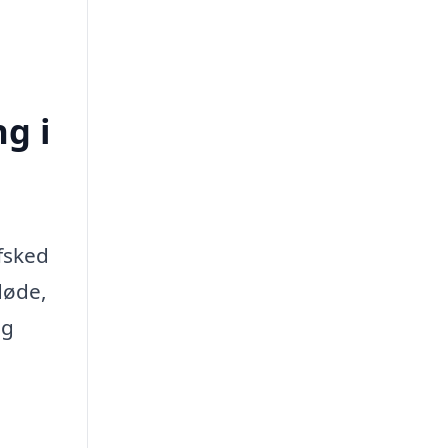
ng i
fsked
døde,
ig