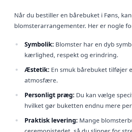
Når du bestiller en bårebuket i Føns, ka
blomsterarrangementer. Her er nogle for
Symbolik:
Blomster har en dyb symbo
kærlighed, respekt og erindring.
Æstetik:
En smuk bårebuket tilføjer 
atmosfære.
Personligt præg:
Du kan vælge specif
hvilket gør buketten endnu mere per
Praktisk levering:
Mange blomsterbutik
ceremonistedet, så du slipper for str