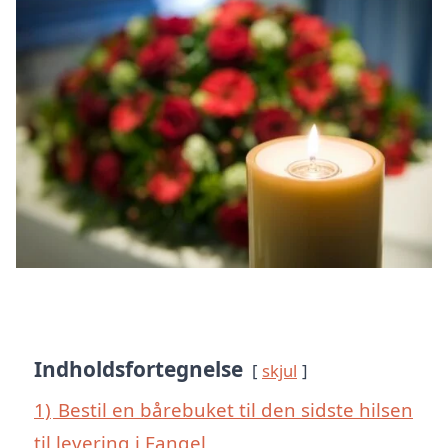
Indholdsfortegnelse
skjul
1)
Bestil en bårebuket til den sidste hilsen
til levering i Fangel