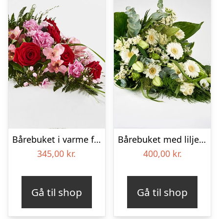
Bårebuket i varme farver – Blomster til begravelse
Bårebuket med liljer, floristens valg – Blomster til begravelse
345,00
kr.
400,00
kr.
Gå til shop
Gå til shop