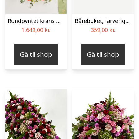
Rundpyntet krans med bånd – Et farverigt farvel
Bårebuket, farverig (Floristens kreative valg)
1.649,00
kr.
359,00
kr.
Gå til shop
Gå til shop