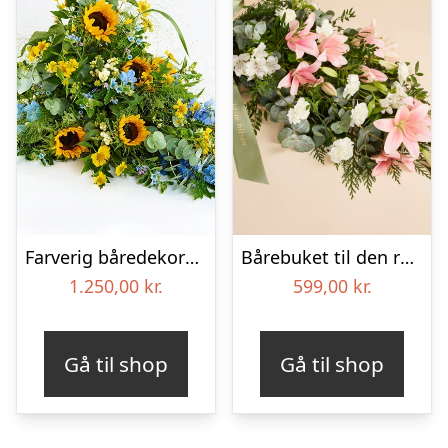
Farverig båredekoration i gul og blå – Blomster til begravelse
Bårebuket til den rolige afsked med bånd
1.250,00
kr.
599,00
kr.
Gå til shop
Gå til shop