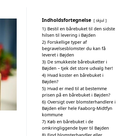
Indholdsfortegnelse
skjul
1)
Bestil en bårebuket til den sidste
hilsen til levering i Bøjden
2)
Forskellige typer af
begravelsesblomster du kan få
leveret i Bøjden
3)
De smukkeste bårebuketter i
Bøjden – tjek det store udvalg her!
4)
Hvad koster en bårebuket i
Bøjden?
5)
Hvad er med til at bestemme
prisen på en bårebuket i Bøjden?
6)
Oversigt over blomsterhandlere i
Bøjden eller hele Faaborg-Midtfyn
kommune
7)
Køb en bårebuket i de
omkringliggende byer til Bøjden
8)
Find blomsterhandler eller