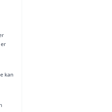
er
 er
De kan
n