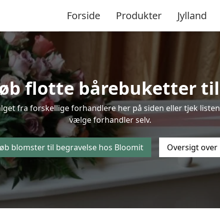
Forside
Produkter
Jylland
b flotte bårebuketter til
alget fra forskellige forhandlere her på siden eller tjek lis
vælge forhandler selv.
øb blomster til begravelse hos Bloomit
Oversigt over