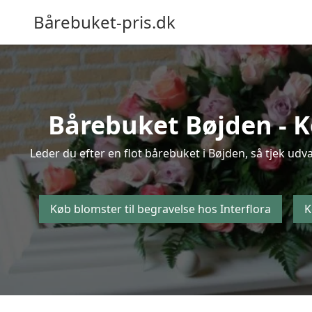
Bårebuket-pris.dk
Bårebuket Bøjden - Kø
Leder du efter en flot bårebuket i Bøjden, så tjek udv
Køb blomster til begravelse hos Interflora
K