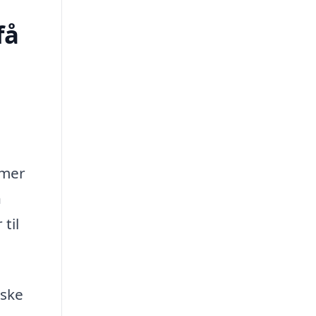
få
rmer
n
til
iske