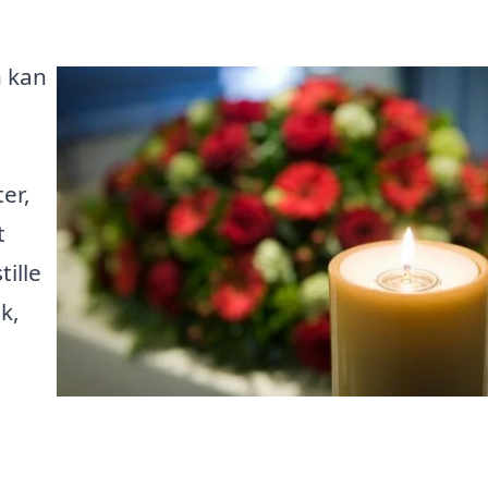
n kan
er,
t
ille
k,