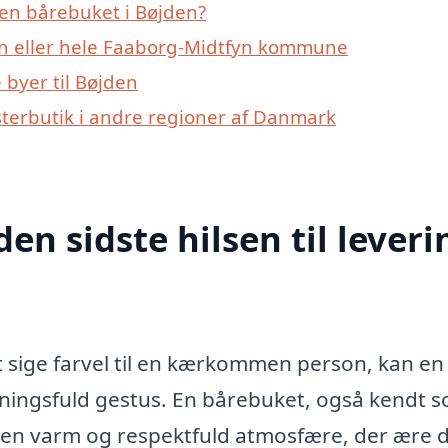
en bårebuket i Bøjden?
en eller hele Faaborg-Midtfyn kommune
byer til Bøjden
sterbutik i andre regioner af Danmark
den sidste hilsen til leveri
 sige farvel til en kærkommen person, kan en
ingsfuld gestus. En bårebuket, også kendt 
e en varm og respektfuld atmosfære, der ære 