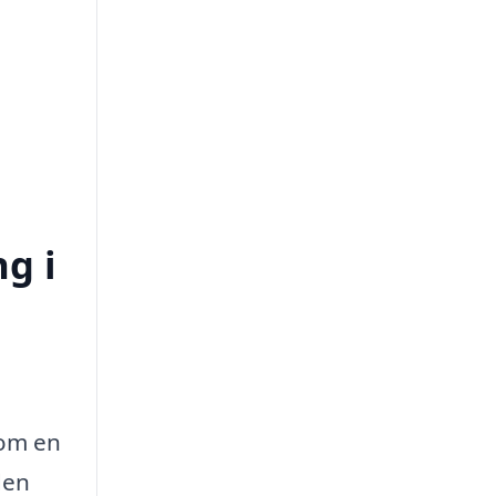
ng i
som en
den