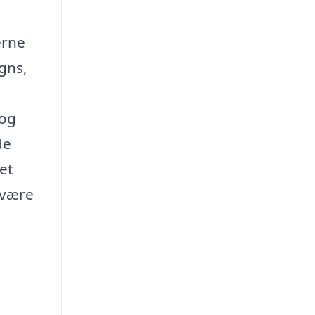
erne
igns,
 og
de
et
 være