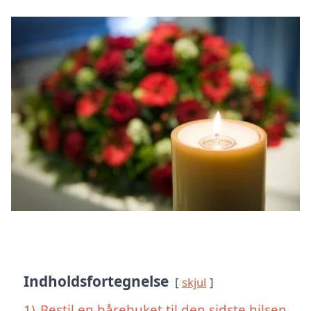
Indholdsfortegnelse
skjul
1)
Bestil en bårebuket til den sidste hilsen