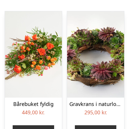
Bårebuket fyldig
Gravkrans i naturlook – Blomster til begravelse
449,00
kr.
295,00
kr.