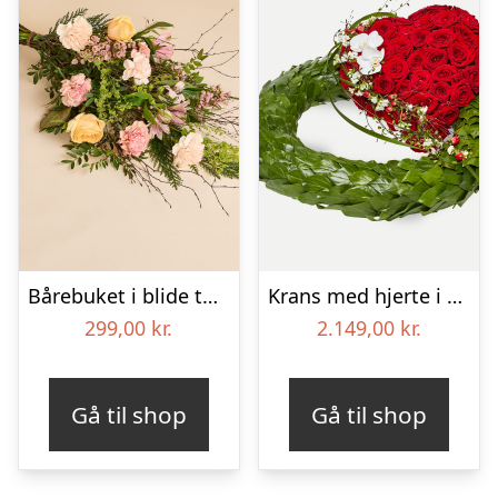
Bårebuket i blide toner
Krans med hjerte i klassisk stil – rød og hvid
299,00
kr.
2.149,00
kr.
Gå til shop
Gå til shop