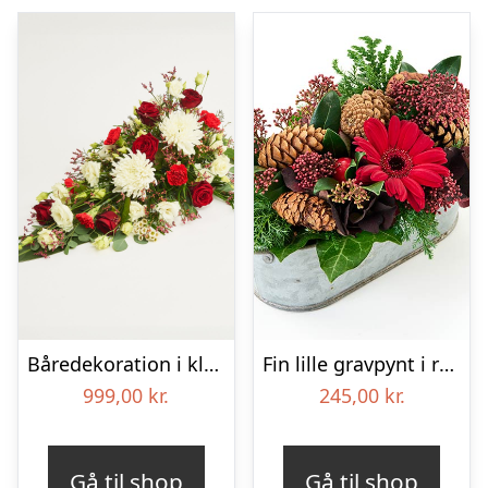
Båredekoration i klassisk stil – rød og hvid
Fin lille gravpynt i rød, floristens valg – Blomster til begravelse
999,00
kr.
245,00
kr.
Gå til shop
Gå til shop