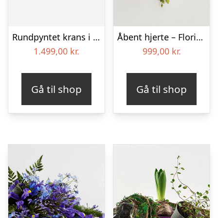
Rundpyntet krans i klassisk stil – pink
Åbent hjerte – Floristens kreative valg
1.499,00
kr.
999,00
kr.
Gå til shop
Gå til shop