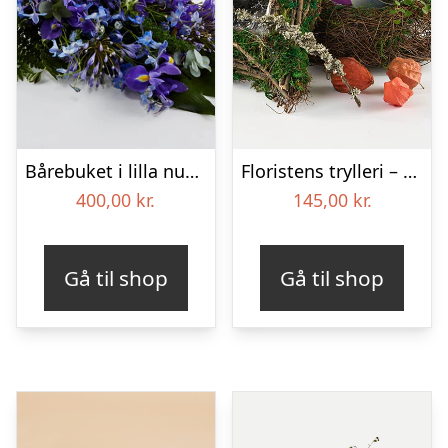
Bårebuket i lilla nuancer – Blomster til begravelse
Floristens trylleri – gravpynt – Blomster til begravelse
400,00
kr.
145,00
kr.
Gå til shop
Gå til shop