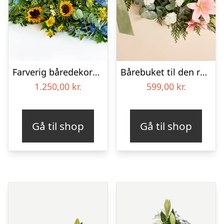
Farverig båredekoration i gul og blå – Blomster til begravelse
Bårebuket til den rolige afsked med bånd
1.250,00
kr.
599,00
kr.
Gå til shop
Gå til shop