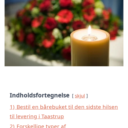
Indholdsfortegnelse
skjul
1)
Bestil en bårebuket til den sidste hilsen
til levering i Taastrup
2)
Forskellige typer af