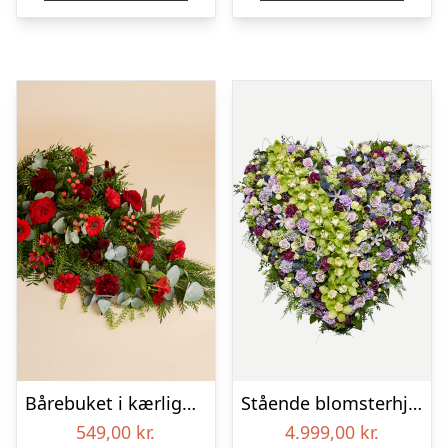
Bårebuket i kærlighedens farver
Stående blomsterhjerte – Et eksklusivt farvel
549,00
kr.
4.999,00
kr.