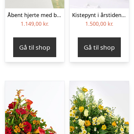
Åbent hjerte med bånd – Floristens kreative valg
Kistepynt i årstidens blomster – Blomster til begravelse
1.149,00
kr.
1.500,00
kr.
Gå til shop
Gå til shop