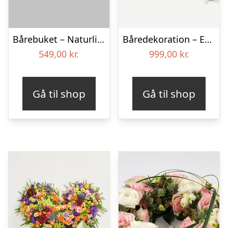
Bårebuket – Naturlig hvid
Båredekoration – Et farverigt farvel
549,00
kr.
999,00
kr.
Gå til shop
Gå til shop