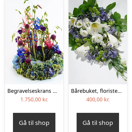
Begravelseskrans med hortensia og farverige detaljer – Blomster til begravelse
Bårebuket, floristens valg – Blomster til begravelse
1.750,00
kr.
400,00
kr.
Gå til shop
Gå til shop