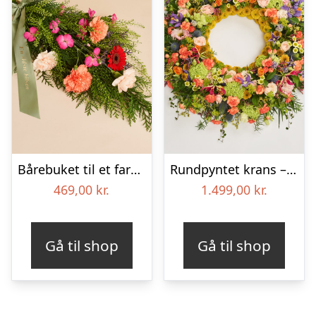
Bårebuket til et farverigt minde med bånd
Rundpyntet krans – Et farverigt farvel
469,00
kr.
1.499,00
kr.
Gå til shop
Gå til shop