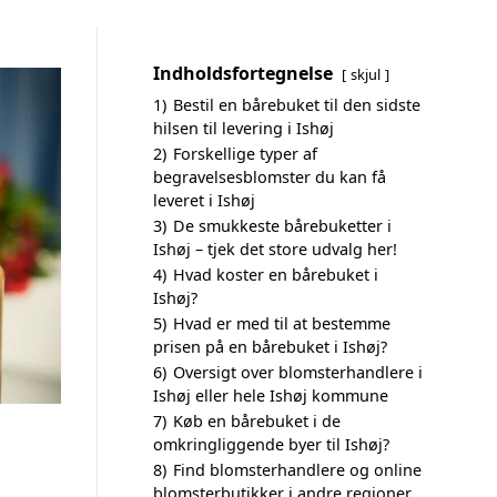
Indholdsfortegnelse
skjul
1)
Bestil en bårebuket til den sidste
hilsen til levering i Ishøj
2)
Forskellige typer af
begravelsesblomster du kan få
leveret i Ishøj
3)
De smukkeste bårebuketter i
Ishøj – tjek det store udvalg her!
4)
Hvad koster en bårebuket i
Ishøj?
5)
Hvad er med til at bestemme
prisen på en bårebuket i Ishøj?
6)
Oversigt over blomsterhandlere i
Ishøj eller hele Ishøj kommune
7)
Køb en bårebuket i de
omkringliggende byer til Ishøj?
8)
Find blomsterhandlere og online
blomsterbutikker i andre regioner