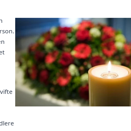
n
rson.
en
et
vifte
dlere