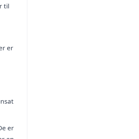
 til
er er
ensat
De er
er en