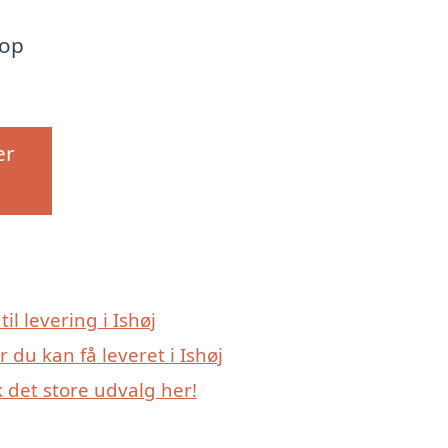
top
er
il levering i Ishøj
 du kan få leveret i Ishøj
k det store udvalg her!