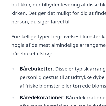
butikker, der tilbyder levering af disse 
kirken. Det gør det muligt for dig at fin
person, du siger farvel til.
Forskellige typer begravelsesblomster k
nogle af de mest almindelige arrangement
bårebuket i Ishøj:
Bårebuketter:
Disse er typisk arran
personlig gestus til at udtrykke dyb
af friske blomster eller tørrede blom
Båredekorationer:
Båredekorationer 
ofte mere komplekse og kan inkludere