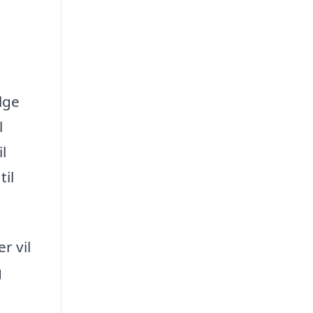
lge
l
l
til
r vil
g