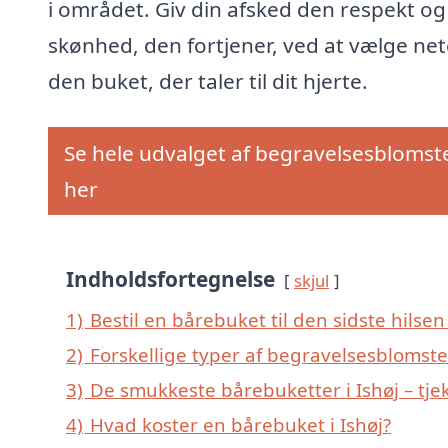
i området. Giv din afsked den respekt og
skønhed, den fortjener, ved at vælge ne
den buket, der taler til dit hjerte.
Se hele udvalget af begravelsesblomst
her
Indholdsfortegnelse
skjul
1)
Bestil en bårebuket til den sidste hilsen t
2)
Forskellige typer af begravelsesblomster
3)
De smukkeste bårebuketter i Ishøj – tje
4)
Hvad koster en bårebuket i Ishøj?