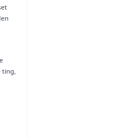
set
den
ke
 ting,