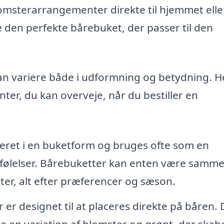
blomsterarrangementer direkte til hjemmet eller
de den perfekte bårebuket, der passer til den
an variere både i udformning og betydning. H
er, du kan overveje, når du bestiller en
geret i en buketform og bruges ofte som en
e følelser. Bårebuketter kan enten være samm
ster, alt efter præferencer og sæson.
er designet til at placeres direkte på båren. 
 en variation af blomster og grønt, der skab