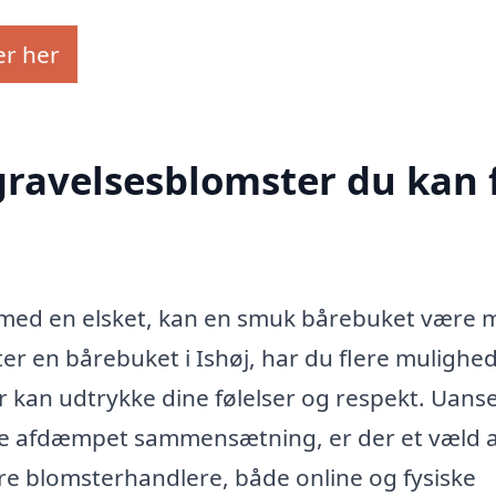
er her
egravelsesblomster du kan 
d med en elsket, kan en smuk bårebuket være m
fter en bårebuket i Ishøj, har du flere mulighe
 kan udtrykke dine følelser og respekt. Uans
ere afdæmpet sammensætning, er der et væld a
re blomsterhandlere, både online og fysiske