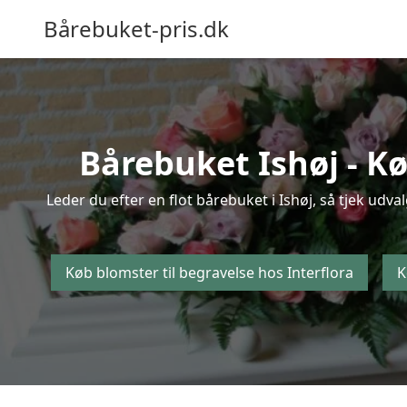
Bårebuket-pris.dk
Bårebuket Ishøj - Kø
Leder du efter en flot bårebuket i Ishøj, så tjek udva
Køb blomster til begravelse hos Interflora
K