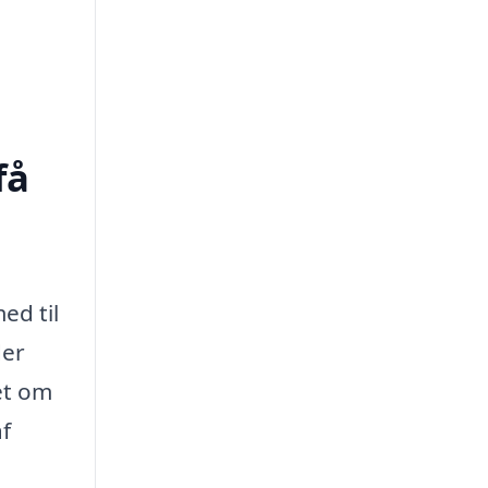
få
ed til
der
et om
f