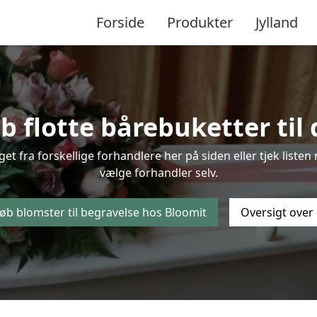
Forside
Produkter
Jylland
b flotte bårebuketter til 
lget fra forskellige forhandlere her på siden eller tjek lis
vælge forhandler selv.
øb blomster til begravelse hos Bloomit
Oversigt over