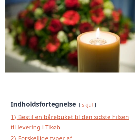
Indholdsfortegnelse
skjul
1)
Bestil en bårebuket til den sidste hilsen
til levering i Tikøb
2)
Forskellige typer af