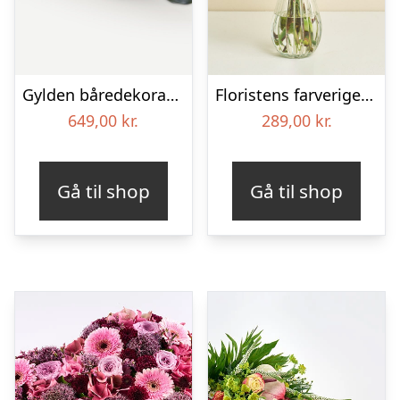
Gylden båredekoration
Floristens farverige kondolencebuket
649,00
kr.
289,00
kr.
Gå til shop
Gå til shop